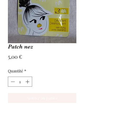
Patch nez
Prix
5,00 €
Quantité
*
Ajouter au panier
Patch nez désincrustant et détoxifiant